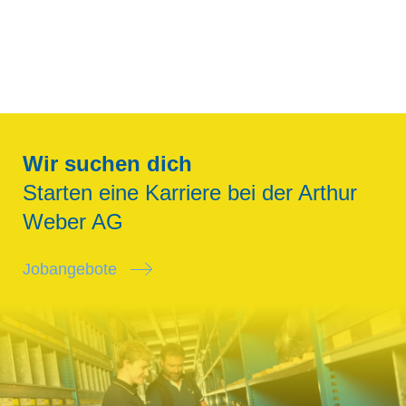
Bitte
Bitte
Bitte
Bitte
lassen
lassen
lassen
lassen
Sie
Sie
Sie
Sie
dieses
dieses
dieses
dieses
Feld
Feld
Feld
Feld
leer.
leer.
leer.
leer.
Wir suchen dich
Starten eine Karriere bei der Arthur
Weber AG
Jobangebote