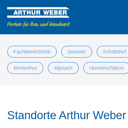
Fachbereichorte
Seewen
Schattdorf
Winterthur
Alpnach
Hombrechtikon
Standorte Arthur Webe