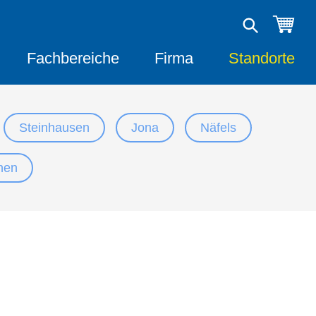
Fachbereiche
Firma
Standorte
Steinhausen
Jona
Näfels
nen