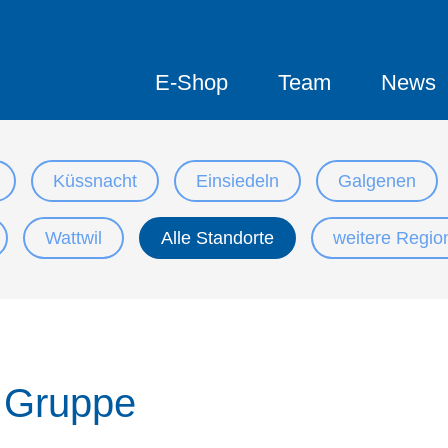
E-Shop
Team
News
Küssnacht
Einsiedeln
Galgenen
Wattwil
Alle Standorte
weitere Regio
r Gruppe