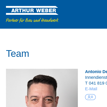
Team
Antonio D
Innendiens
T
041 819 
E-Mail