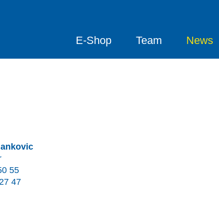
E-Shop
Team
News
Jankovic
r
50 55
27 47