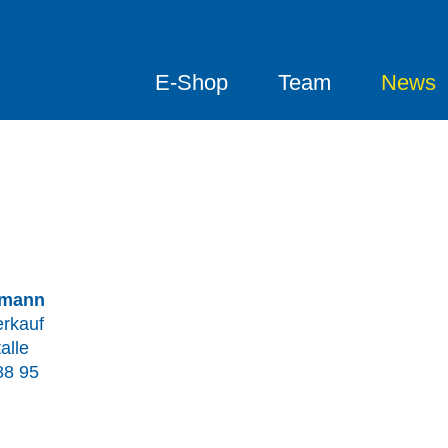
E-Shop
Team
News
zmann
erkauf
alle
88 95