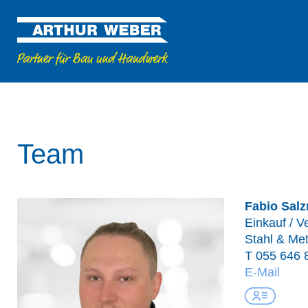
Team
Fabio Sal
Einkauf / V
Stahl & Met
T
055 646 
E-Mail