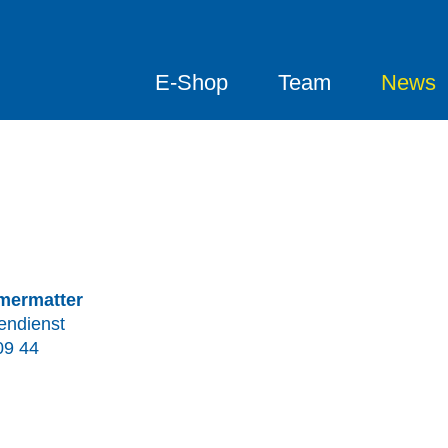
E-Shop
Team
News
mermatter
nendienst
09 44