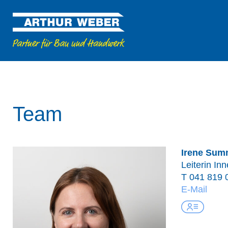
Team
Irene Sum
Leiterin In
T
041 819 
E-Mail