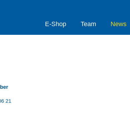
E-Shop
Team
News
eber
06 21