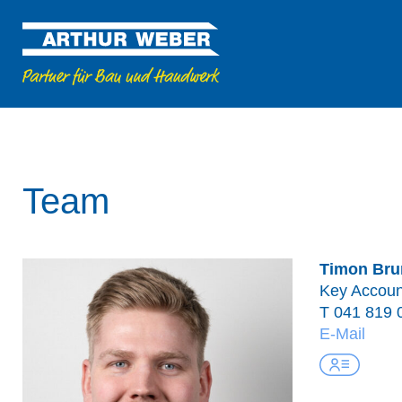
Team
Timon Bru
Key Accou
T
041 819 
E-Mail