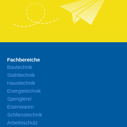
Fachbereiche
Bautechnik
Stahltechnik
Haustechnik
Energietechnik
Spenglerei
Eisenwaren
Schliesstechnik
Arbeitsschutz