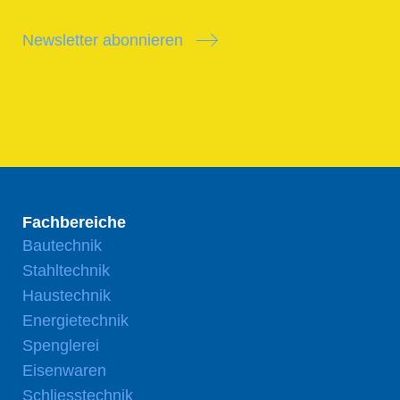
Newsletter abonnieren
Fachbereiche
Bautechnik
Stahltechnik
Haustechnik
Energietechnik
Spenglerei
Eisenwaren
Schliesstechnik