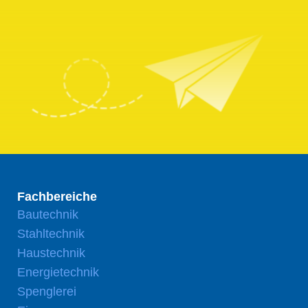
Fachbereiche
Bautechnik
Stahltechnik
Haustechnik
Energietechnik
Spenglerei