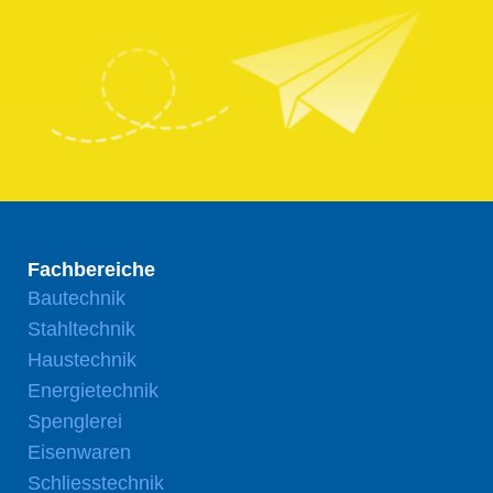
Fachbereiche
Bautechnik
Stahltechnik
Haustechnik
Energietechnik
Spenglerei
Eisenwaren
Schliesstechnik