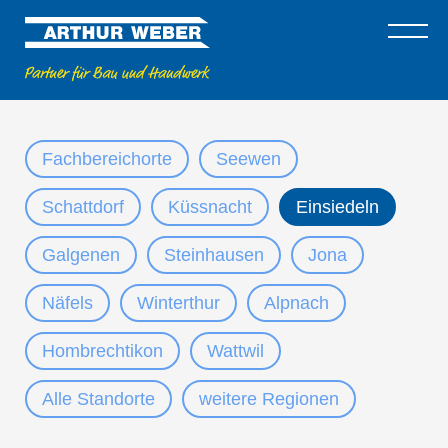
Fachbereichorte
Seewen
Schattdorf
Küssnacht
Einsiedeln
Galgenen
Steinhausen
Jona
Näfels
Winterthur
Alpnach
Hombrechtikon
Wattwil
Alle Standorte
weitere Regionen