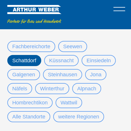
Fachbereichorte
Seewen
Schattdorf
Küssnacht
Einsiedeln
Galgenen
Steinhausen
Jona
Näfels
Winterthur
Alpnach
Hombrechtikon
Wattwil
Alle Standorte
weitere Regionen